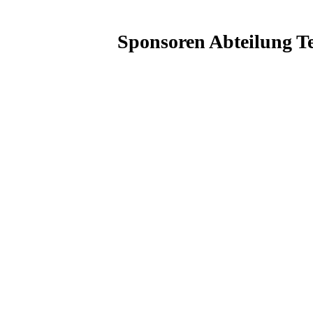
Sponsoren Abteilung T
allwaerme GmbH - BI
decker